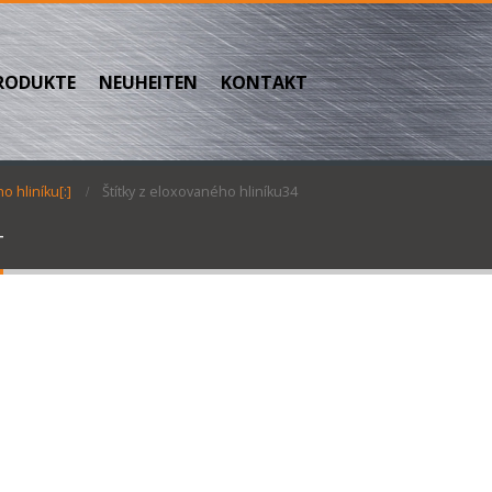
RODUKTE
NEUHEITEN
KONTAKT
o hliníku[:]
Štítky z eloxovaného hliníku34
4