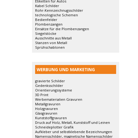
Etiketten für Autos
Kabel Schilder
Rohr-Kennzeichnugsschilder
technologische Schemen
Bedienfelder
Plombenzangen
Einsätze für die Plombenzangen
Siegelstöcke
Ausschnitte aus Metall
Stanzen von Metall
Sprühschablonen
WERBUNG UND MARKETING
gravierte Schilder
Gedenksschilder
Orientierungssysteme
3D Print
Werbematerialien Gravuren
Metallgravuren
Holzgravuren
Glasgravuren
Kunststoffgravuren
Druck auf Holz, Metall, Kunststoff und Leinen
Schneideplotter Grafik
Aufkleber und selbstklebende Bezeichnungen
Namensschilder, magnetische Namensschilder