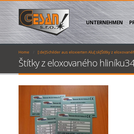
UNTERNEHMEN
P
Home
[:de]Schilder aus eloxierten Alu[:sk]Štítky z eloxovanéh
Štítky z eloxovaného hliníku3