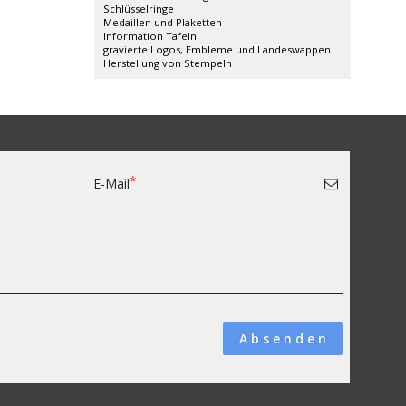
Schlüsselringe
Medaillen und Plaketten
Information Tafeln
gravierte Logos, Embleme und Landeswappen
Herstellung von Stempeln
E-Mail
A b s e n d e n