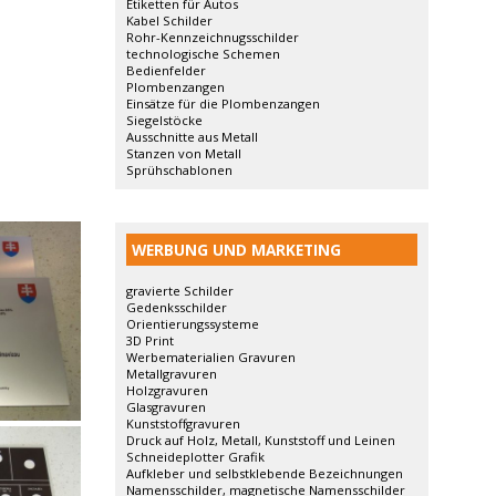
Etiketten für Autos
Kabel Schilder
Rohr-Kennzeichnugsschilder
technologische Schemen
Bedienfelder
Plombenzangen
Einsätze für die Plombenzangen
Siegelstöcke
Ausschnitte aus Metall
Stanzen von Metall
Sprühschablonen
WERBUNG UND MARKETING
gravierte Schilder
Gedenksschilder
Orientierungssysteme
3D Print
Werbematerialien Gravuren
Metallgravuren
Holzgravuren
Glasgravuren
Kunststoffgravuren
Druck auf Holz, Metall, Kunststoff und Leinen
Schneideplotter Grafik
Aufkleber und selbstklebende Bezeichnungen
Namensschilder, magnetische Namensschilder