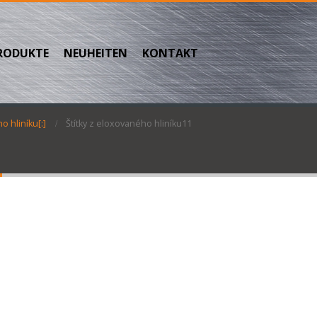
RODUKTE
NEUHEITEN
KONTAKT
o hliníku[:]
Štítky z eloxovaného hliníku11
1