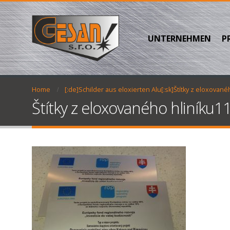
UNTERNEHMEN
P
Home
[:de]Schilder aus eloxierten Alu[:sk]Štítky z eloxovanéh
Štítky z eloxovaného hliníku1