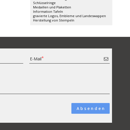
Schlüsselringe
Medaillen und Plaketten
Information Tafeln
gravierte Logos, Embleme und Landeswappen
Herstellung von Stempeln
E-Mail
A b s e n d e n