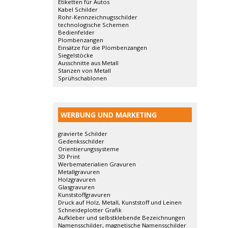
Etiketten für Autos
Kabel Schilder
Rohr-Kennzeichnugsschilder
technologische Schemen
Bedienfelder
Plombenzangen
Einsätze für die Plombenzangen
Siegelstöcke
Ausschnitte aus Metall
Stanzen von Metall
Sprühschablonen
WERBUNG UND MARKETING
gravierte Schilder
Gedenksschilder
Orientierungssysteme
3D Print
Werbematerialien Gravuren
Metallgravuren
Holzgravuren
Glasgravuren
Kunststoffgravuren
Druck auf Holz, Metall, Kunststoff und Leinen
Schneideplotter Grafik
Aufkleber und selbstklebende Bezeichnungen
Namensschilder, magnetische Namensschilder