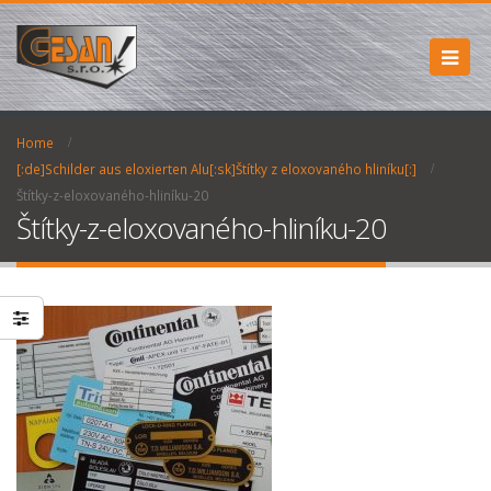
Home
[:de]Schilder aus eloxierten Alu[:sk]Štítky z eloxovaného hliníku[:]
Štítky-z-eloxovaného-hliníku-20
Štítky-z-eloxovaného-hliníku-20