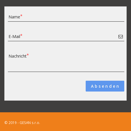
Name
E-Mail
Nachricht
A b s e n d e n
© 2019 - GESAN s.r.o.