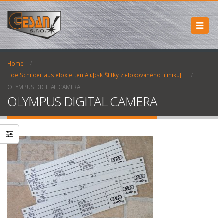
Home
[:de]Schilder aus eloxierten Alu[:sk]Štítky z eloxovaného hliníku[:]
OLYMPUS DIGITAL CAMERA
OLYMPUS DIGITAL CAMERA