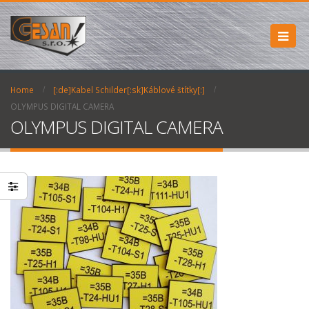
Home
[:de]Kabel Schilder[:sk]Káblové štítky[:]
OLYMPUS DIGITAL CAMERA
OLYMPUS DIGITAL CAMERA