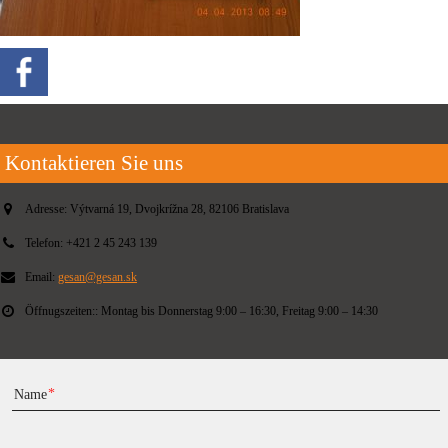
Kontaktieren Sie uns
Adresse:
Výtvarná 19, Dvojkrížna 28, 82106 Bratislava
Telefon:
+421 2 45 243 139
Email:
gesan@gesan.sk
Öffnugszeiten::
Montag bis Donnerstag 9:00 – 16:30, Freitag 9:00 – 14:30
Name