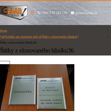
+421 2 45 243 139
gesan@gesan.sk
Home
[:de]Schilder aus eloxierten Alu[:sk]Štítky z eloxovaného hliníku[:]
Štítky z eloxovaného hliníku36
Štítky z eloxovaného hliníku36