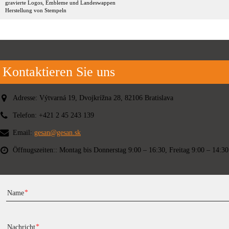
gravierte Logos, Embleme und Landeswappen
Herstellung von Stempeln
Kontaktieren Sie uns
Adresse:
Výtvarná 19, Dvojkrížna 28, 82106 Bratislava
Telefon:
+421 2 45 243 139
Email:
gesan@gesan.sk
Öffnugszeiten::
Montag bis Donnerstag 9:00 – 16:30, Freitag 9:00 – 14:30
Name
Nachricht