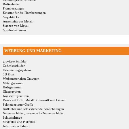
Bedienfelder
Plombenzangen
Einsätze für die Plombenzangen
Siegelstöcke
Ausschnitte aus Metall
Stanzen von Metall
Sprühschablonen
WERBUNG UND MARKETING
gravierte Schilder
Gedenksschilder
Orientierungssysteme
3D Print
Werbematerialien Gravuren
Metallgravuren
Holzgravuren
Glasgravuren
Kunststoffgravuren
Druck auf Holz, Metall, Kunststoff und Leinen
Schneideplotter Grafik
Aufkleber und selbstklebende Bezeichnungen
Namensschilder, magnetische Namensschilder
Schlüsselringe
Medaillen und Plaketten
Information Tafeln