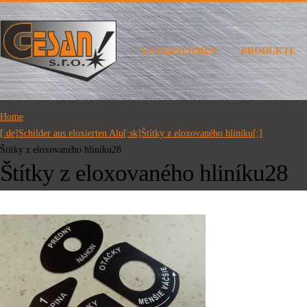
UNTERNEHMEN
PRODUKTE
Home
[:de]Schilder aus eloxierten Alu[:sk]Štítky z eloxovaného hliníku[:]
Štítky z eloxovaného hliníku28
Štítky z eloxovaného hliníku28