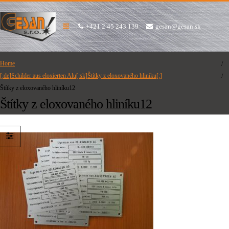
+421 2 45 243 139
gesan@gesan.sk
Home
[:de]Schilder aus eloxierten Alu[:sk]Štítky z eloxovaného hliníku[:]
Štítky z eloxovaného hliníku12
Štítky z eloxovaného hliníku12