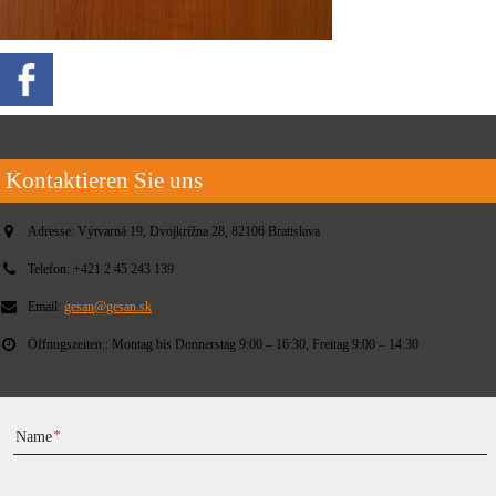
Kontaktieren Sie uns
Adresse:
Výtvarná 19, Dvojkrížna 28, 82106 Bratislava
Telefon:
+421 2 45 243 139
Email:
gesan@gesan.sk
Öffnugszeiten::
Montag bis Donnerstag 9:00 – 16:30, Freitag 9:00 – 14:30
Name