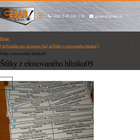
+421 2 45 243 139
gesan@gesan.sk
Home
[:de]Schilder aus eloxierten Alu[:sk]Štítky z eloxovaného hliníku[:]
Štítky z eloxovaného hliníku09
Štítky z eloxovaného hliníku09