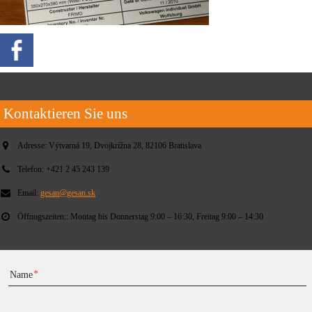
Kontaktieren Sie uns
Adresse:
Výtvarná 19, Dvojkrížna 28, 82106 Bratislava
Telefon:
+421 2 45 243 139
Email:
gesan@gesan.sk
Öffnugszeiten::
Montag bis Donnerstag 9:00 – 16:30, Freitag 9:00 – 14:30
Name