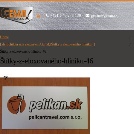
+421 2 45 243 139
gesan@gesan.sk
Home
[:de]Schilder aus eloxierten Alu[:sk]Štítky z eloxovaného hliníku[:]
Štítky-z-eloxovaného-hliníku-46
Štítky-z-eloxovaného-hliníku-46