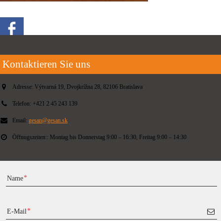
Kontaktieren Sie uns
Adresse:
Výtvarná 19, Dvojkrížna 28, 82106 Bratislava
Telefon:
+421 2 45 243 139
Email:
gesan@gesan.sk
Öffnugszeiten::
Montag bis Donnerstag 9:00 – 16:30, Freitag 9:00 – 14:30
Name
E-Mail