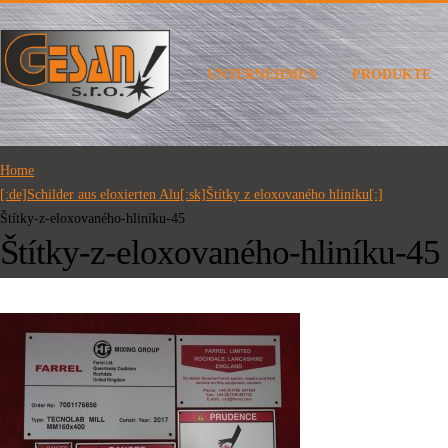
UNTERNEHMEN
PRODUKTE
Home
[:de]Schilder aus eloxierten Alu[:sk]Štítky z eloxovaného hliníku[:]
Štítky-z-eloxovaného-hliníku-45
Štítky-z-eloxovaného-hliníku-45