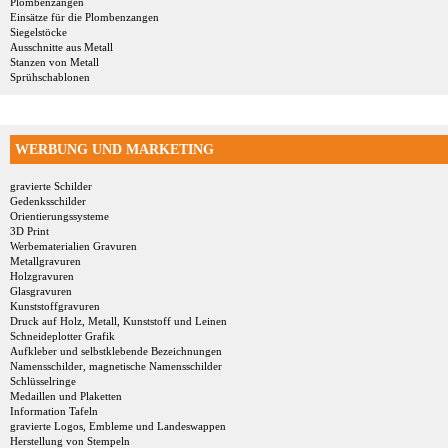
Plombenzangen
Einsätze für die Plombenzangen
Siegelstöcke
Ausschnitte aus Metall
Stanzen von Metall
Sprühschablonen
WERBUNG UND MARKETING
gravierte Schilder
Gedenksschilder
Orientierungssysteme
3D Print
Werbematerialien Gravuren
Metallgravuren
Holzgravuren
Glasgravuren
Kunststoffgravuren
Druck auf Holz, Metall, Kunststoff und Leinen
Schneideplotter Grafik
Aufkleber und selbstklebende Bezeichnungen
Namensschilder, magnetische Namensschilder
Schlüsselringe
Medaillen und Plaketten
Information Tafeln
gravierte Logos, Embleme und Landeswappen
Herstellung von Stempeln