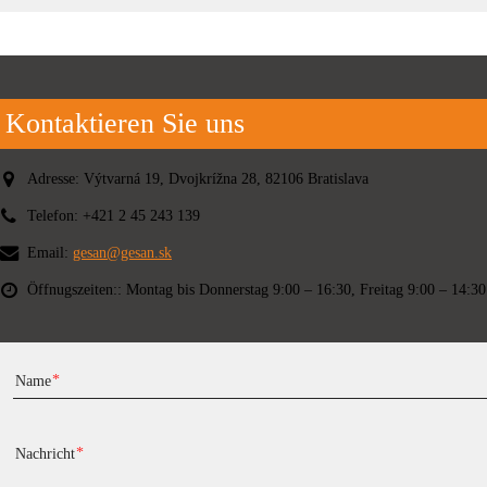
Kontaktieren Sie uns
Adresse:
Výtvarná 19, Dvojkrížna 28, 82106 Bratislava
Telefon:
+421 2 45 243 139
Email:
gesan@gesan.sk
Öffnugszeiten::
Montag bis Donnerstag 9:00 – 16:30, Freitag 9:00 – 14:30
Name
Nachricht