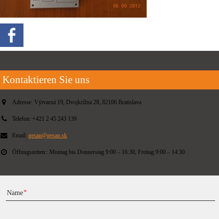
Kontaktieren Sie uns
Adresse:
Výtvarná 19, Dvojkrížna 28, 82106 Bratislava
Telefon:
+421 2 45 243 139
Email:
gesan@gesan.sk
Öffnugszeiten::
Montag bis Donnerstag 9:00 – 16:30, Freitag 9:00 – 14:30
Name