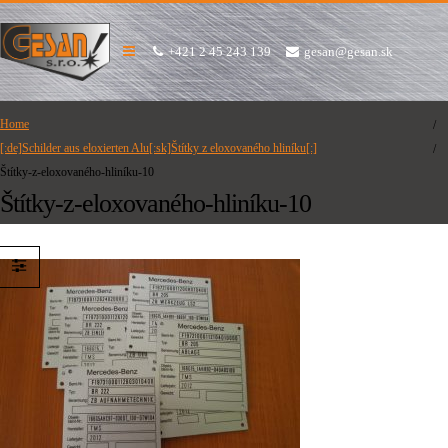
+421 2 45 243 139
gesan@gesan.sk
Home
[:de]Schilder aus eloxierten Alu[:sk]Štítky z eloxovaného hliníku[:]
Štítky-z-eloxovaného-hliníku-10
Štítky-z-eloxovaného-hliníku-10