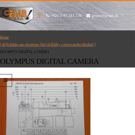
+421 2 45 243 139
gesan@gesan.sk
Home
[:de]Schilder aus eloxierten Alu[:sk]Štítky z eloxovaného hliníku[:]
OLYMPUS DIGITAL CAMERA
OLYMPUS DIGITAL CAMERA