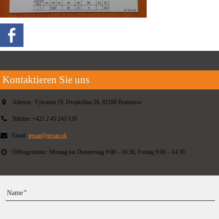
Kontaktieren Sie uns
Adresse:
Výtvarná 19, Dvojkrížna 28, 82106 Bratislava
Telefon:
+421 2 45 243 139
Email:
gesan@gesan.sk
Öffnugszeiten::
Montag bis Donnerstag 9:00 – 16:30, Freitag 9:00 – 14:30
Name