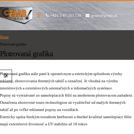
+421 2 45 243 139
gesan@gesan.sk
Home
Plotrovaná grafika
Plotrovaná grafika
Plotrovaná grafika stále patrí k operatívnym a estetickým spôsobom výroby
reklamy, zhotovovania firemných tabúľ a označení. Je vhodná na výrobu
interiérových a exteriérových orientačných a informačných systémov.
Popisy sú vyrezávané zo samolepiacich fólií na modernom plotrovacom zariadení.
Označenia zhotovené touto technológiou sú využiteľné od
malých firemných
tabúľ až po veľké reklamné popisy na vozidlách.
Esteticky upúta širokým rozsahom farebnosti a dnešné kvalitné samolepiace fólie
majú exteriérovú životnosť a UV stabilitu až 10 rokov.