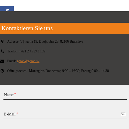
Kontaktieren Sie uns
Adresse:
Výtvarná 19, Dvojkrížna 28, 82106 Bratislava
Telefon:
+421 2 45 243 139
Email:
gesan@gesan.sk
Öffnugszeiten::
Montag bis Donnerstag 9:00 – 16:30, Freitag 9:00 – 14:30
Name
E-Mail