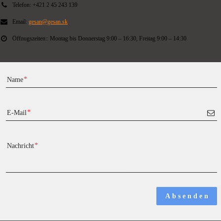
Telefon:
+421 2 45 243 139
Email:
gesan@gesan.sk
Öffnugszeiten::
Montag bis Donnerstag 9:00 – 16:30, Freitag 9:00 – 14:30
Name
E-Mail
Nachricht
A b s e n d e n