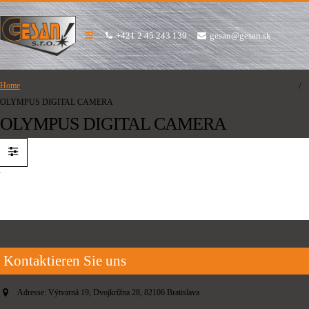
+421 2 45 243 139
gesan@gesan.sk
Home
OLYMPUS DIGITAL CAMERA
OLYMPUS DIGITAL CAMERA
Kontaktieren Sie uns
Adresse:
Výtvarná 19, Dvojkrížna 28, 82106 Bratislava