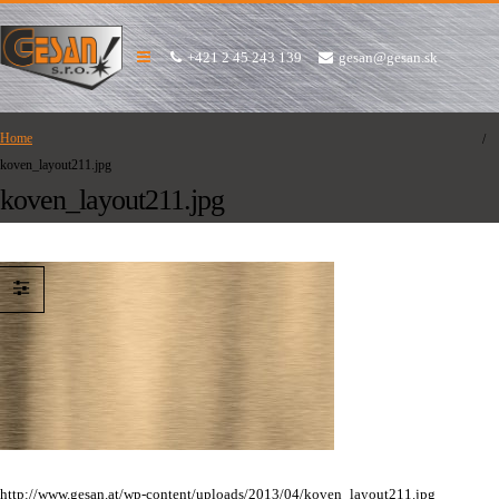
+421 2 45 243 139
gesan@gesan.sk
Home
koven_layout211.jpg
koven_layout211.jpg
http://www.gesan.at/wp-content/uploads/2013/04/koven_layout211.jpg