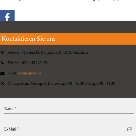
Kontaktieren Sie uns
Adresse:
Výtvarná 19, Dvojkrížna 28, 82106 Bratislava
Telefon:
+421 2 45 243 139
Email:
gesan@gesan.sk
Öffnugszeiten::
Montag bis Donnerstag 9:00 – 16:30, Freitag 9:00 – 14:30
Name
E-Mail