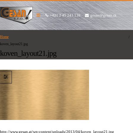
+421 2 45 243 139
gesan@gesan.sk
Home
koven_layout21.jpg
koven_layout21.jpg
http://www.gesan.at/wp-content/uploads/2013/04/koven_layout21.jpg