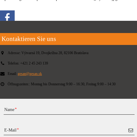
Kontaktieren Sie uns
Adresse:
Výtvarná 19, Dvojkrížna 28, 82106 Bratislava
Telefon:
+421 2 45 243 139
Email:
gesan@gesan.sk
Öffnugszeiten::
Montag bis Donnerstag 9:00 – 16:30, Freitag 9:00 – 14:30
Name
E-Mail