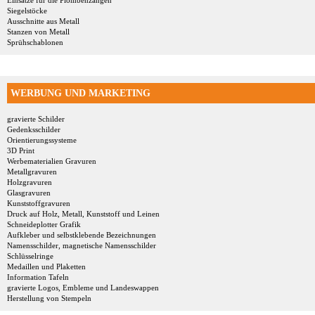
Einsätze für die Plombenzangen
Siegelstöcke
Ausschnitte aus Metall
Stanzen von Metall
Sprühschablonen
WERBUNG UND MARKETING
gravierte Schilder
Gedenksschilder
Orientierungssysteme
3D Print
Werbematerialien Gravuren
Metallgravuren
Holzgravuren
Glasgravuren
Kunststoffgravuren
Druck auf Holz, Metall, Kunststoff und Leinen
Schneideplotter Grafik
Aufkleber und selbstklebende Bezeichnungen
Namensschilder, magnetische Namensschilder
Schlüsselringe
Medaillen und Plaketten
Information Tafeln
gravierte Logos, Embleme und Landeswappen
Herstellung von Stempeln