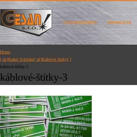
UNTERNEHMEN
PRODUKTE
Home
[:de]Kabel Schilder[:sk]Káblové štítky[:]
káblové-štítky-3
káblové-štítky-3