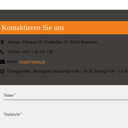
Kontaktieren Sie uns
Adresse:
Výtvarná 19, Dvojkrížna 28, 82106 Bratislava
Telefon:
+421 2 45 243 139
Email:
gesan@gesan.sk
Öffnugszeiten::
Montag bis Donnerstag 9:00 – 16:30, Freitag 9:00 – 14:30
Name
Nachricht