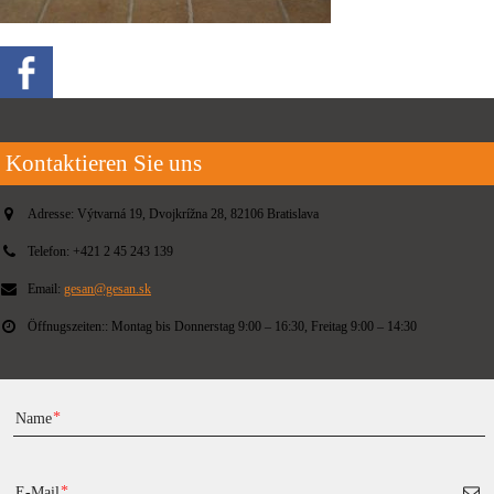
Kontaktieren Sie uns
Adresse:
Výtvarná 19, Dvojkrížna 28, 82106 Bratislava
Telefon:
+421 2 45 243 139
Email:
gesan@gesan.sk
Öffnugszeiten::
Montag bis Donnerstag 9:00 – 16:30, Freitag 9:00 – 14:30
Name
E-Mail