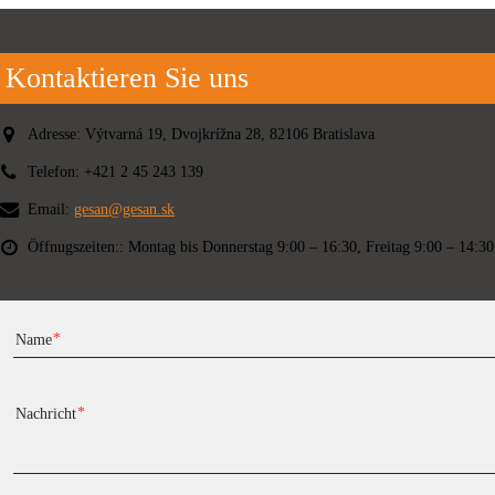
Kontaktieren Sie uns
Adresse:
Výtvarná 19, Dvojkrížna 28, 82106 Bratislava
Telefon:
+421 2 45 243 139
Email:
gesan@gesan.sk
Öffnugszeiten::
Montag bis Donnerstag 9:00 – 16:30, Freitag 9:00 – 14:30
Name
Nachricht