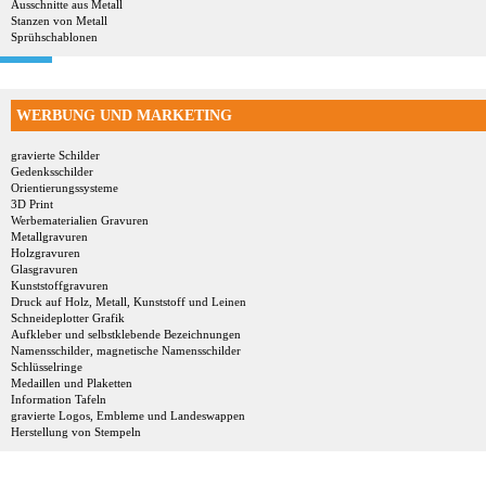
Ausschnitte aus Metall
Stanzen von Metall
Sprühschablonen
WERBUNG UND MARKETING
gravierte Schilder
Gedenksschilder
Orientierungssysteme
3D Print
Werbematerialien Gravuren
Metallgravuren
Holzgravuren
Glasgravuren
Kunststoffgravuren
Druck auf Holz, Metall, Kunststoff und Leinen
Schneideplotter Grafik
Aufkleber und selbstklebende Bezeichnungen
Namensschilder, magnetische Namensschilder
Schlüsselringe
Medaillen und Plaketten
Information Tafeln
gravierte Logos, Embleme und Landeswappen
Herstellung von Stempeln