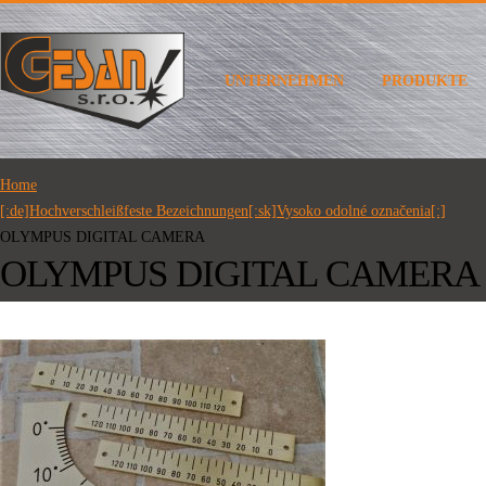
UNTERNEHMEN
PRODUKTE
Home
[:de]Hochverschleißfeste Bezeichnungen[:sk]Vysoko odolné označenia[:]
OLYMPUS DIGITAL CAMERA
OLYMPUS DIGITAL CAMERA