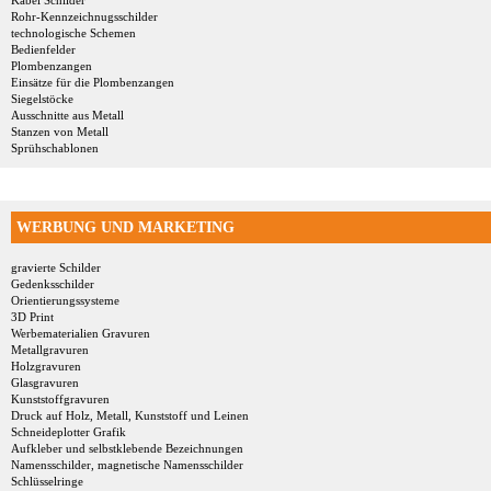
Kabel Schilder
Rohr-Kennzeichnugsschilder
technologische Schemen
Bedienfelder
Plombenzangen
Einsätze für die Plombenzangen
Siegelstöcke
Ausschnitte aus Metall
Stanzen von Metall
Sprühschablonen
WERBUNG UND MARKETING
gravierte Schilder
Gedenksschilder
Orientierungssysteme
3D Print
Werbematerialien Gravuren
Metallgravuren
Holzgravuren
Glasgravuren
Kunststoffgravuren
Druck auf Holz, Metall, Kunststoff und Leinen
Schneideplotter Grafik
Aufkleber und selbstklebende Bezeichnungen
Namensschilder, magnetische Namensschilder
Schlüsselringe