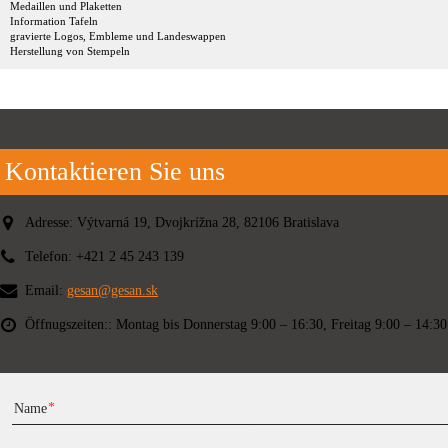
Medaillen und Plaketten
Information Tafeln
gravierte Logos, Embleme und Landeswappen
Herstellung von Stempeln
Kontaktieren Sie uns
Adresse:
Výtvarná 19, Dvojkrížna 28, 82106 Bratislava
Telefon:
+421 2 45 243 139
Email:
gesan@gesan.sk
Öffnugszeiten::
Montag bis Donnerstag 9:00 – 16:30, Freitag 9:00 – 14:30
Name