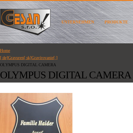
UNTERNEHMEN
PRODUKTE
Home
[:de]Gravuren[:sk]Gravírovanie[:]
OLYMPUS DIGITAL CAMERA
OLYMPUS DIGITAL CAMERA