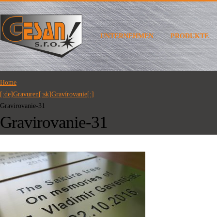
UNTERNEHMEN
PRODUKTE
Home
[:de]Gravuren[:sk]Gravírovanie[:]
Gravirovanie-31
Gravirovanie-31