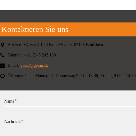
Kontaktieren Sie uns
Adresse:
Výtvarná 19, Dvojkrížna 28, 82106 Bratislava
Telefon:
+421 2 45 243 139
Email:
gesan@gesan.sk
Öffnugszeiten::
Montag bis Donnerstag 9:00 – 16:30, Freitag 9:00 – 14:30
Name
Nachricht