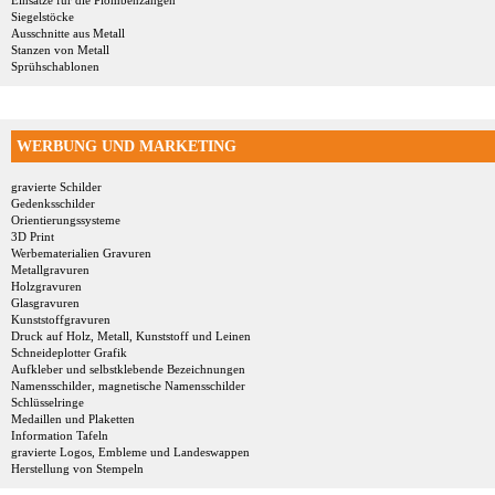
Einsätze für die Plombenzangen
Siegelstöcke
Ausschnitte aus Metall
Stanzen von Metall
Sprühschablonen
WERBUNG UND MARKETING
gravierte Schilder
Gedenksschilder
Orientierungssysteme
3D Print
Werbematerialien Gravuren
Metallgravuren
Holzgravuren
Glasgravuren
Kunststoffgravuren
Druck auf Holz, Metall, Kunststoff und Leinen
Schneideplotter Grafik
Aufkleber und selbstklebende Bezeichnungen
Namensschilder, magnetische Namensschilder
Schlüsselringe
Medaillen und Plaketten
Information Tafeln
gravierte Logos, Embleme und Landeswappen
Herstellung von Stempeln