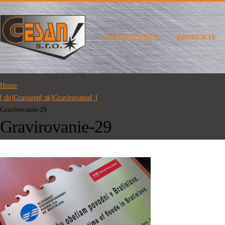
UNTERNEHMEN
PRODUKTE
Home
[:de]Gravuren[:sk]Gravírovanie[:]
Gravirovanie-29
Gravirovanie-29