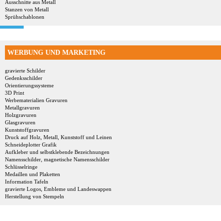
Ausschnitte aus Metall
Stanzen von Metall
Sprühschablonen
WERBUNG UND MARKETING
gravierte Schilder
Gedenksschilder
Orientierungssysteme
3D Print
Werbematerialien Gravuren
Metallgravuren
Holzgravuren
Glasgravuren
Kunststoffgravuren
Druck auf Holz, Metall, Kunststoff und Leinen
Schneideplotter Grafik
Aufkleber und selbstklebende Bezeichnungen
Namensschilder, magnetische Namensschilder
Schlüsselringe
Medaillen und Plaketten
Information Tafeln
gravierte Logos, Embleme und Landeswappen
Herstellung von Stempeln