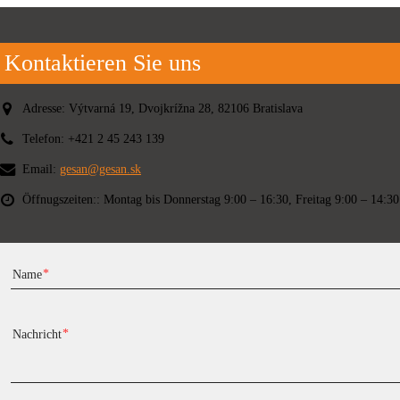
Kontaktieren Sie uns
Adresse:
Výtvarná 19, Dvojkrížna 28, 82106 Bratislava
Telefon:
+421 2 45 243 139
Email:
gesan@gesan.sk
Öffnugszeiten::
Montag bis Donnerstag 9:00 – 16:30, Freitag 9:00 – 14:30
Name
Nachricht