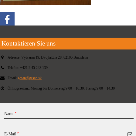
Kontaktieren Sie uns
Adresse:
Výtvarná 19, Dvojkrížna 28, 82106 Bratislava
Telefon:
+421 2 45 243 139
Email:
gesan@gesan.sk
Öffnugszeiten::
Montag bis Donnerstag 9:00 – 16:30, Freitag 9:00 – 14:30
Name
E-Mail