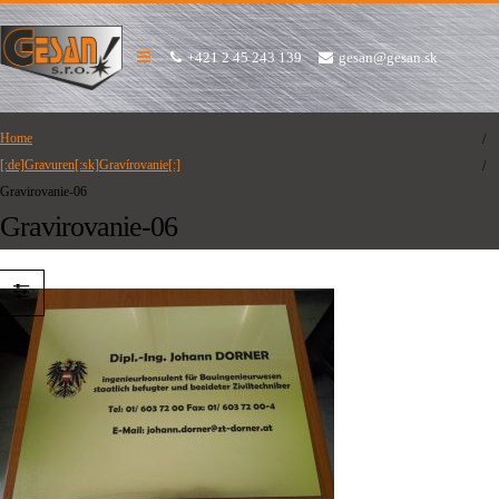
+421 2 45 243 139
gesan@gesan.sk
Home
[:de]Gravuren[:sk]Gravírovanie[:]
Gravirovanie-06
Gravirovanie-06