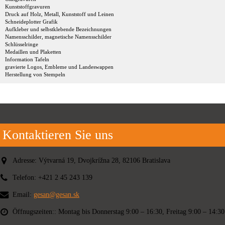
Kunststoffgravuren
Druck auf Holz, Metall, Kunststoff und Leinen
Schneideplotter Grafik
Aufkleber und selbstklebende Bezeichnungen
Namensschilder, magnetische Namensschilder
Schlüsselringe
Medaillen und Plaketten
Information Tafeln
gravierte Logos, Embleme und Landeswappen
Herstellung von Stempeln
Kontaktieren Sie uns
Adresse:
Výtvarná 19, Dvojkrížna 28, 82106 Bratislava
Telefon:
+421 2 45 243 139
Email:
gesan@gesan.sk
Öffnugszeiten::
Montag bis Donnerstag 9:00 – 16:30, Freitag 9:00 – 14:30