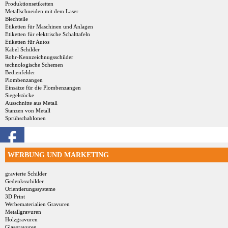
Produktionsetiketten
Metallschneiden mit dem Laser
Blechteile
Etiketten für Maschinen und Anlagen
Etiketten für elektrische Schalttafeln
Etiketten für Autos
Kabel Schilder
Rohr-Kennzeichnugsschilder
technologische Schemen
Bedienfelder
Plombenzangen
Einsätze für die Plombenzangen
Siegelstöcke
Ausschnitte aus Metall
Stanzen von Metall
Sprühschablonen
WERBUNG UND MARKETING
gravierte Schilder
Gedenksschilder
Orientierungssysteme
3D Print
Werbematerialien Gravuren
Metallgravuren
Holzgravuren
Glasgravuren