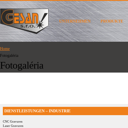
UNTERNEHMEN
PRODUKTE
Home
Fotogaléria
Fotogaléria
DIENSTLEISTUNGEN – INDUSTRIE
CNC Gravuren
Laser Gravuren