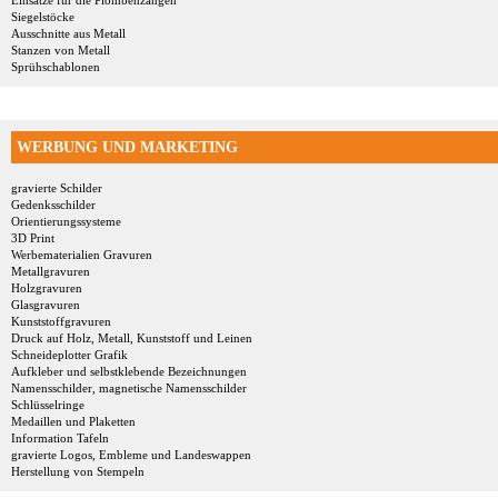
Einsätze für die Plombenzangen
Siegelstöcke
Ausschnitte aus Metall
Stanzen von Metall
Sprühschablonen
WERBUNG UND MARKETING
gravierte Schilder
Gedenksschilder
Orientierungssysteme
3D Print
Werbematerialien Gravuren
Metallgravuren
Holzgravuren
Glasgravuren
Kunststoffgravuren
Druck auf Holz, Metall, Kunststoff und Leinen
Schneideplotter Grafik
Aufkleber und selbstklebende Bezeichnungen
Namensschilder, magnetische Namensschilder
Schlüsselringe
Medaillen und Plaketten
Information Tafeln
gravierte Logos, Embleme und Landeswappen
Herstellung von Stempeln