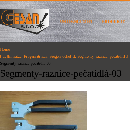
UNTERNEHMEN
PRODUKTE
Home
[:de]Einsätze, Prägematrizen, Siegelstöcke[:sk]Segmenty, raznice, pečatidlá[:]
Segmenty-raznice-pečatidlá-03
Segmenty-raznice-pečatidlá-03