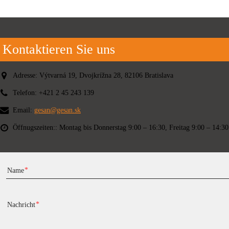
Kontaktieren Sie uns
Adresse:
Výtvarná 19, Dvojkrížna 28, 82106 Bratislava
Telefon:
+421 2 45 243 139
Email:
gesan@gesan.sk
Öffnugszeiten::
Montag bis Donnerstag 9:00 – 16:30, Freitag 9:00 – 14:30
Name
Nachricht