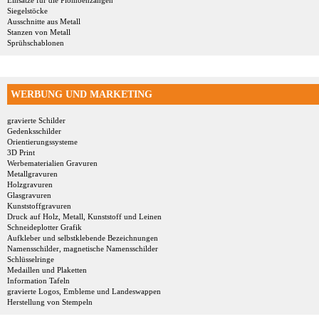
Einsätze für die Plombenzangen
Siegelstöcke
Ausschnitte aus Metall
Stanzen von Metall
Sprühschablonen
WERBUNG UND MARKETING
gravierte Schilder
Gedenksschilder
Orientierungssysteme
3D Print
Werbematerialien Gravuren
Metallgravuren
Holzgravuren
Glasgravuren
Kunststoffgravuren
Druck auf Holz, Metall, Kunststoff und Leinen
Schneideplotter Grafik
Aufkleber und selbstklebende Bezeichnungen
Namensschilder, magnetische Namensschilder
Schlüsselringe
Medaillen und Plaketten
Information Tafeln
gravierte Logos, Embleme und Landeswappen
Herstellung von Stempeln