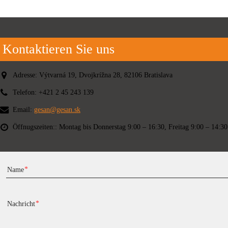
Kontaktieren Sie uns
Adresse:
Výtvarná 19, Dvojkrížna 28, 82106 Bratislava
Telefon:
+421 2 45 243 139
Email:
gesan@gesan.sk
Öffnugszeiten::
Montag bis Donnerstag 9:00 – 16:30, Freitag 9:00 – 14:30
Name
Nachricht