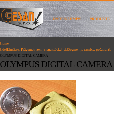
UNTERNEHMEN
PRODUKTE
Home
[:de]Einsätze, Prägematrizen, Siegelstöcke[:sk]Segmenty, raznice, pečatidlá[:]
OLYMPUS DIGITAL CAMERA
OLYMPUS DIGITAL CAMERA