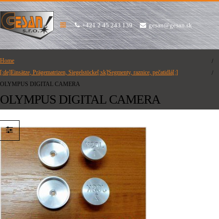
+421 2 45 243 139
gesan@gesan.sk
Home
[:de]Einsätze, Prägematrizen, Siegelstöcke[:sk]Segmenty, raznice, pečatidlá[:]
OLYMPUS DIGITAL CAMERA
OLYMPUS DIGITAL CAMERA