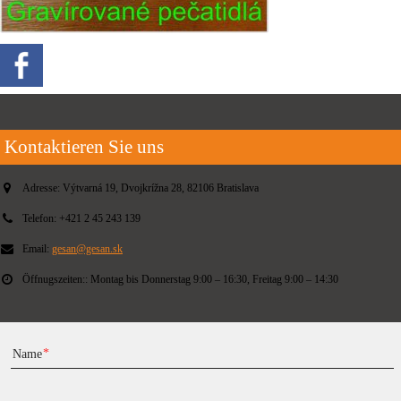
Kontaktieren Sie uns
Adresse:
Výtvarná 19, Dvojkrížna 28, 82106 Bratislava
Telefon:
+421 2 45 243 139
Email:
gesan@gesan.sk
Öffnugszeiten::
Montag bis Donnerstag 9:00 – 16:30, Freitag 9:00 – 14:30
Name