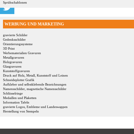
Sprühschablonen
WERBUNG UND MARKETING
gravierte Schilder
Gedenksschilder
Orientierungssysteme
3D Print
Werbematerialien Gravuren
Metallgravuren
Holzgravuren
Glasgravuren
Kunststoffgravuren
Druck auf Holz, Metall, Kunststoff und Leinen
Schneideplotter Grafik
Aufkleber und selbstklebende Bezeichnungen
Namensschilder, magnetische Namensschilder
Schlüsselringe
Medaillen und Plaketten
Information Tafeln
gravierte Logos, Embleme und Landeswappen
Herstellung von Stempeln