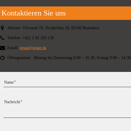
Kontaktieren Sie uns
Adresse:
Výtvarná 19, Dvojkrížna 28, 82106 Bratislava
Telefon:
+421 2 45 243 139
Email:
gesan@gesan.sk
Öffnugszeiten::
Montag bis Donnerstag 9:00 – 16:30, Freitag 9:00 – 14:30
Name
Nachricht