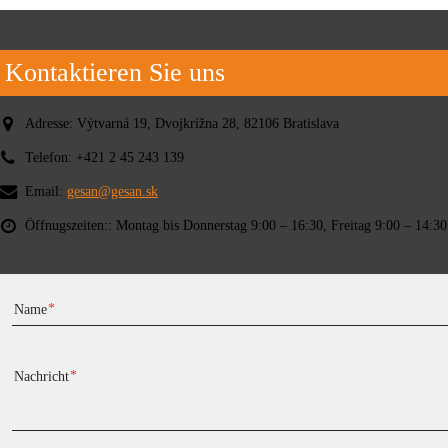
Kontaktieren Sie uns
Adresse:
Výtvarná 19, Dvojkrížna 28, 82106 Bratislava
Telefon:
+421 2 45 243 139
Email:
gesan@gesan.sk
Öffnugszeiten::
Montag bis Donnerstag 9:00 – 16:30, Freitag 9:00 – 14:30
Name
Nachricht