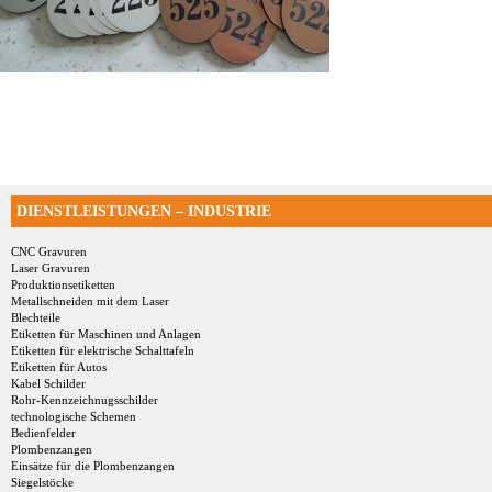
DIENSTLEISTUNGEN – INDUSTRIE
CNC Gravuren
Laser Gravuren
Produktionsetiketten
Metallschneiden mit dem Laser
Blechteile
Etiketten für Maschinen und Anlagen
Etiketten für elektrische Schalttafeln
Etiketten für Autos
Kabel Schilder
Rohr-Kennzeichnugsschilder
technologische Schemen
Bedienfelder
Plombenzangen
Einsätze für die Plombenzangen
Siegelstöcke