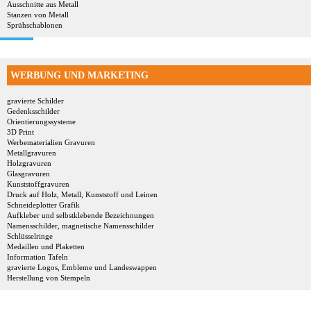
Ausschnitte aus Metall
Stanzen von Metall
Sprühschablonen
WERBUNG UND MARKETING
gravierte Schilder
Gedenksschilder
Orientierungssysteme
3D Print
Werbematerialien Gravuren
Metallgravuren
Holzgravuren
Glasgravuren
Kunststoffgravuren
Druck auf Holz, Metall, Kunststoff und Leinen
Schneideplotter Grafik
Aufkleber und selbstklebende Bezeichnungen
Namensschilder, magnetische Namensschilder
Schlüsselringe
Medaillen und Plaketten
Information Tafeln
gravierte Logos, Embleme und Landeswappen
Herstellung von Stempeln