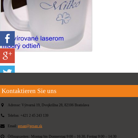
Kontaktieren Sie uns
Adresse:
Výtvarná 19, Dvojkrížna 28, 82106 Bratislava
Telefon:
+421 2 45 243 139
Email:
gesan@gesan.sk
Öffnugszeiten::
Montag bis Donnerstag 9:00 – 16:30, Freitag 9:00 – 14:30