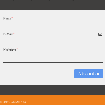
Name
E-Mail
Nachricht
A b s e n d e n
© 2019 - GESAN s.r.o.