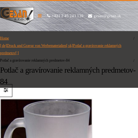
+421 2 45 243 139
gesan@gesan.sk
Home
[:de]Druck und Gravur von Werbematerialien[:sk]Potlač a gravírovanie reklamných
predmetov[:]
Potlač a gravírovanie reklamných predmetov-84
Potlač a gravírovanie reklamných predmetov-
84