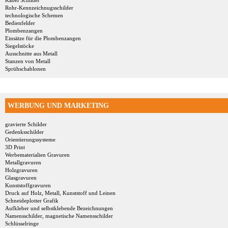
Kabel Schilder
Rohr-Kennzeichnugsschilder
technologische Schemen
Bedienfelder
Plombenzangen
Einsätze für die Plombenzangen
Siegelstöcke
Ausschnitte aus Metall
Stanzen von Metall
Sprühschablonen
WERBUNG UND MARKETING
gravierte Schilder
Gedenksschilder
Orientierungssysteme
3D Print
Werbematerialien Gravuren
Metallgravuren
Holzgravuren
Glasgravuren
Kunststoffgravuren
Druck auf Holz, Metall, Kunststoff und Leinen
Schneideplotter Grafik
Aufkleber und selbstklebende Bezeichnungen
Namensschilder, magnetische Namensschilder
Schlüsselringe