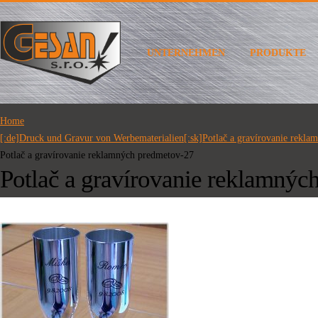
UNTERNEHMEN
PRODUKTE
Home
[:de]Druck und Gravur von Werbematerialien[:sk]Potlač a gravírovanie rekla
Potlač a gravírovanie reklamných predmetov-27
Potlač a gravírovanie reklamnýc