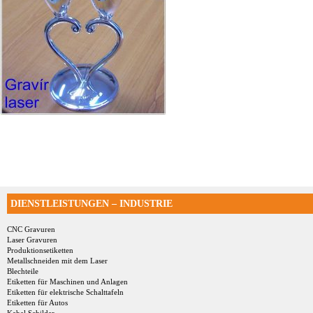
DIENSTLEISTUNGEN – INDUSTRIE
CNC Gravuren
Laser Gravuren
Produktionsetiketten
Metallschneiden mit dem Laser
Blechteile
Etiketten für Maschinen und Anlagen
Etiketten für elektrische Schalttafeln
Etiketten für Autos