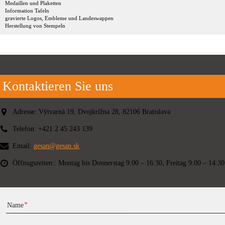
Medaillen und Plaketten
Information Tafeln
gravierte Logos, Embleme und Landeswappen
Herstellung von Stempeln
Kontaktieren Sie uns
Adresse:
Výtvarná 19, Dvojkrížna 28, 82106 Bratislava
Telefon:
+421 2 45 243 139
Email:
gesan@gesan.sk
Öffnugszeiten::
Montag bis Donnerstag 9:00 – 16:30, Freitag 9:00 – 14:30
Name