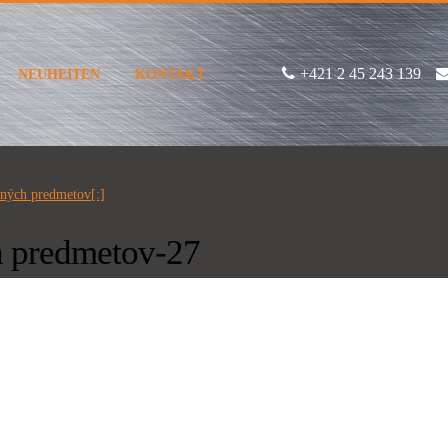
+421 2 45 243 139
NEUHEITEN
KONTAKT
mných predmetov[:]
h predmetov-27