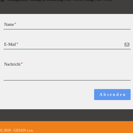
Name
E-Mail
Nachricht
A b s e n d e n
© 2019 - GESAN s.r.o.