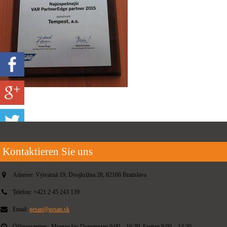
Kontaktieren Sie uns
Adresse:
Výtvarná 19, Dvojkrížna 28, 82106 Bratislava
Telefon:
+421 2 45 243 139
Email:
gesan@gesan.sk
Öffnugszeiten::
Montag bis Donnerstag 9:00 – 16:30, Freitag 9:00 – 14:30