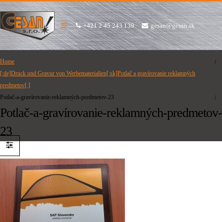
+421 2 45 243 139
gesan@gesan.sk
Home
[:de]Druck und Gravur von Werbematerialien[:sk]Potlač a gravírovanie reklamných
predmetov[:]
Potlač-a-gravírovanie-reklamných-predmetov-23
Potlač-a-gravírovanie-reklamných-predmetov-
23