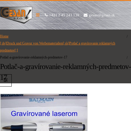
+421 2 45 243 139
gesan@gesan.sk
Home
[:de]Druck und Gravur von Werbematerialien[:sk]Potlač a gravírovanie reklamných
predmetov[:]
Potlač-a-gravírovanie-reklamných-predmetov-17
Potlač-a-gravírovanie-reklamných-predmetov-
17