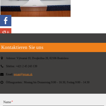
Kontaktieren Sie uns
Adresse:
Výtvarná 19, Dvojkrížna 28, 82106 Bratislava
Telefon:
+421 2 45 243 139
Email:
gesan@gesan.sk
Öffnugszeiten::
Montag bis Donnerstag 9:00 – 16:30, Freitag 9:00 – 14:30
Name