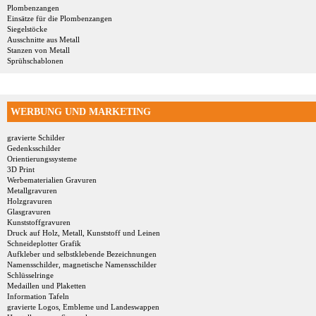
Plombenzangen
Einsätze für die Plombenzangen
Siegelstöcke
Ausschnitte aus Metall
Stanzen von Metall
Sprühschablonen
WERBUNG UND MARKETING
gravierte Schilder
Gedenksschilder
Orientierungssysteme
3D Print
Werbematerialien Gravuren
Metallgravuren
Holzgravuren
Glasgravuren
Kunststoffgravuren
Druck auf Holz, Metall, Kunststoff und Leinen
Schneideplotter Grafik
Aufkleber und selbstklebende Bezeichnungen
Namensschilder, magnetische Namensschilder
Schlüsselringe
Medaillen und Plaketten
Information Tafeln
gravierte Logos, Embleme und Landeswappen