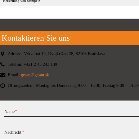
Herstellung von Stempeln
Kontaktieren Sie uns
Adresse:
Výtvarná 19, Dvojkrížna 28, 82106 Bratislava
Telefon:
+421 2 45 243 139
Email:
gesan@gesan.sk
Öffnugszeiten::
Montag bis Donnerstag 9:00 – 16:30, Freitag 9:00 – 14:30
Name
Nachricht