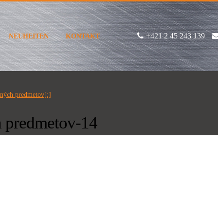
+421 2 45 243 139
NEUHEITEN
KONTAKT
mných predmetov[:]
h predmetov-14