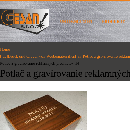
UNTERNEHMEN
PRODUKTE
Home
[:de]Druck und Gravur von Werbematerialien[:sk]Potlač a gravírovanie rekla
Potlač a gravírovanie reklamných predmetov-14
Potlač a gravírovanie reklamnýc