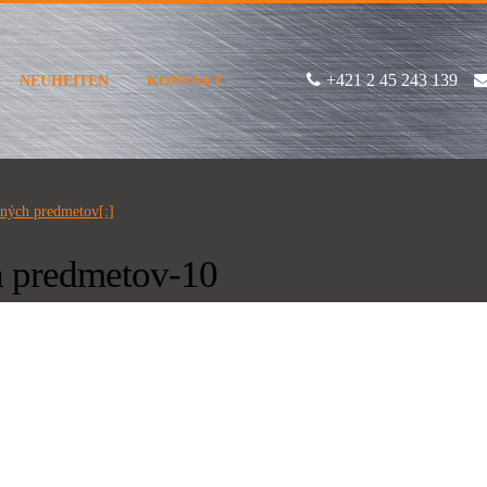
+421 2 45 243 139
NEUHEITEN
KONTAKT
mných predmetov[:]
h predmetov-10