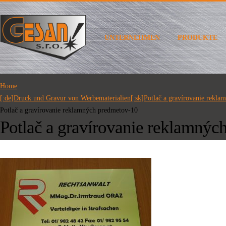
UNTERNEHMEN
PRODUKTE
Home
[:de]Druck und Gravur von Werbematerialien[:sk]Potlač a gravírovanie rekla
Potlač a gravírovanie reklamných predmetov-10
Potlač a gravírovanie reklamnýc