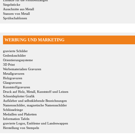
Einsätze für die Plombenzangen
Siegelstöcke
Ausschnitte aus Metall
Stanzen von Metall
Sprühschablonen
WERBUNG UND MARKETING
gravierte Schilder
Gedenksschilder
Orientierungssysteme
3D Print
Werbematerialien Gravuren
Metallgravuren
Holzgravuren
Glasgravuren
Kunststoffgravuren
Druck auf Holz, Metall, Kunststoff und Leinen
Schneideplotter Grafik
Aufkleber und selbstklebende Bezeichnungen
Namensschilder, magnetische Namensschilder
Schlüsselringe
Medaillen und Plaketten
Information Tafeln
gravierte Logos, Embleme und Landeswappen
Herstellung von Stempeln