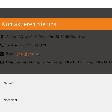
Kontaktieren Sie uns
Adresse:
Výtvarná 19, Dvojkrížna 28, 82106 Bratislava
Telefon:
+421 2 45 243 139
Email:
gesan@gesan.sk
Öffnugszeiten::
Montag bis Donnerstag 9:00 – 16:30, Freitag 9:00 – 14:30
Name
Nachricht