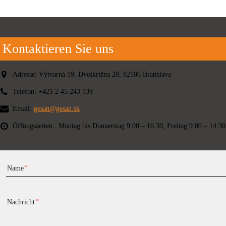
Kontaktieren Sie uns
Adresse:
Výtvarná 19, Dvojkrížna 28, 82106 Bratislava
Telefon:
+421 2 45 243 139
Email:
gesan@gesan.sk
Öffnugszeiten::
Montag bis Donnerstag 9:00 – 16:30, Freitag 9:00 – 14:30
Name
Nachricht