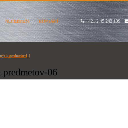
+421 2 45 243 139
NEUHEITEN
KONTAKT
mných predmetov[:]
h predmetov-06