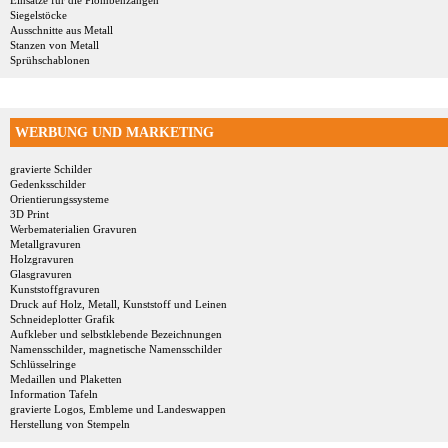
Einsätze für die Plombenzangen
Siegelstöcke
Ausschnitte aus Metall
Stanzen von Metall
Sprühschablonen
WERBUNG UND MARKETING
gravierte Schilder
Gedenksschilder
Orientierungssysteme
3D Print
Werbematerialien Gravuren
Metallgravuren
Holzgravuren
Glasgravuren
Kunststoffgravuren
Druck auf Holz, Metall, Kunststoff und Leinen
Schneideplotter Grafik
Aufkleber und selbstklebende Bezeichnungen
Namensschilder, magnetische Namensschilder
Schlüsselringe
Medaillen und Plaketten
Information Tafeln
gravierte Logos, Embleme und Landeswappen
Herstellung von Stempeln