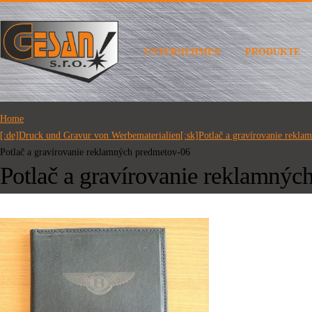
UNTERNEHMEN
PRODUKTE
Home
[:de]Druck und Gravur von Werbematerialien[:sk]Potlač a gravírovanie rekla
Potlač a gravírovanie reklamných predmetov-06
Potlač a gravírovanie reklamnýc