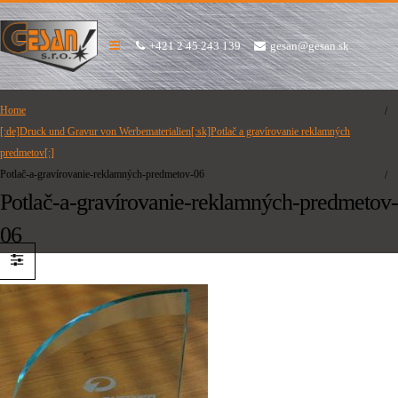
+421 2 45 243 139
gesan@gesan.sk
Home
[:de]Druck und Gravur von Werbematerialien[:sk]Potlač a gravírovanie reklamných
predmetov[:]
Potlač-a-gravírovanie-reklamných-predmetov-06
Potlač-a-gravírovanie-reklamných-predmetov-
06