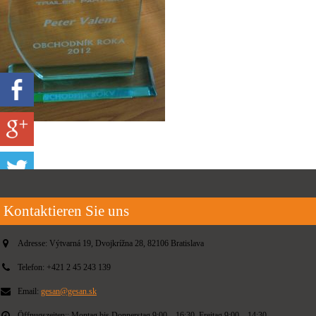
Kontaktieren Sie uns
Adresse:
Výtvarná 19, Dvojkrížna 28, 82106 Bratislava
Telefon:
+421 2 45 243 139
Email:
gesan@gesan.sk
Öffnugszeiten::
Montag bis Donnerstag 9:00 – 16:30, Freitag 9:00 – 14:30