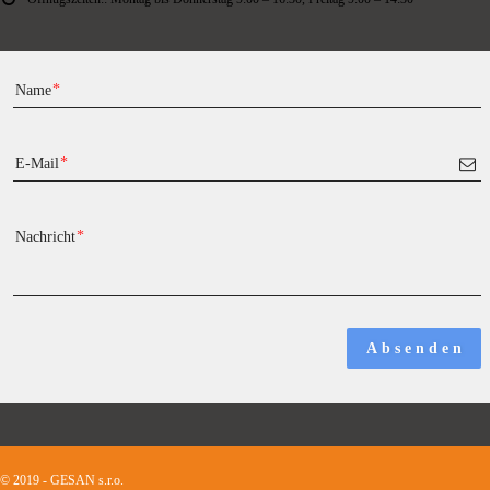
Name
E-Mail
Nachricht
A b s e n d e n
© 2019 - GESAN s.r.o.