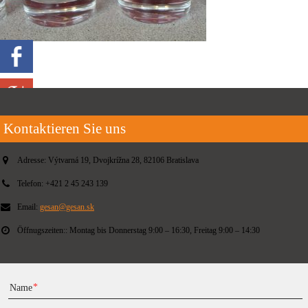
Kontaktieren Sie uns
Adresse:
Výtvarná 19, Dvojkrížna 28, 82106 Bratislava
Telefon:
+421 2 45 243 139
Email:
gesan@gesan.sk
Öffnugszeiten::
Montag bis Donnerstag 9:00 – 16:30, Freitag 9:00 – 14:30
Name