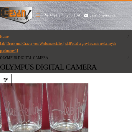
+421 2 45 243 139
gesan@gesan.sk
Home
[:de]Druck und Gravur von Werbematerialien[:sk]Potlač a gravírovanie reklamných
predmetov[:]
OLYMPUS DIGITAL CAMERA
OLYMPUS DIGITAL CAMERA