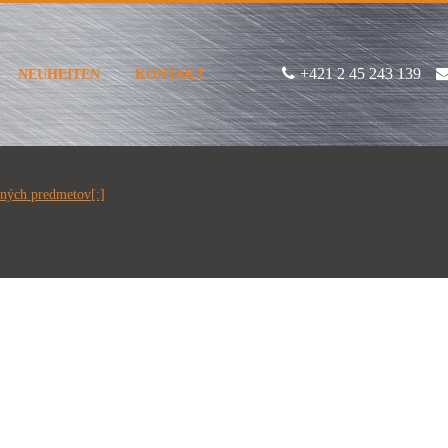
+421 2 45 243 139
NEUHEITEN
KONTAKT
mných predmetov[:]