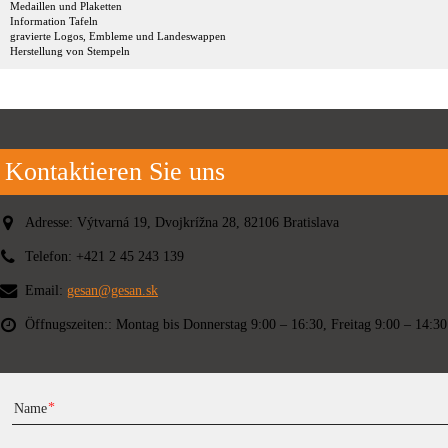
Medaillen und Plaketten
Information Tafeln
gravierte Logos, Embleme und Landeswappen
Herstellung von Stempeln
Kontaktieren Sie uns
Adresse:
Výtvarná 19, Dvojkrížna 28, 82106 Bratislava
Telefon:
+421 2 45 243 139
Email:
gesan@gesan.sk
Öffnugszeiten::
Montag bis Donnerstag 9:00 – 16:30, Freitag 9:00 – 14:30
Name