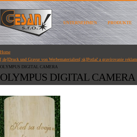
UNTERNEHMEN
PRODUKTE
Home
[:de]Druck und Gravur von Werbematerialien[:sk]Potlač a gravírovanie rekla
OLYMPUS DIGITAL CAMERA
OLYMPUS DIGITAL CAMERA