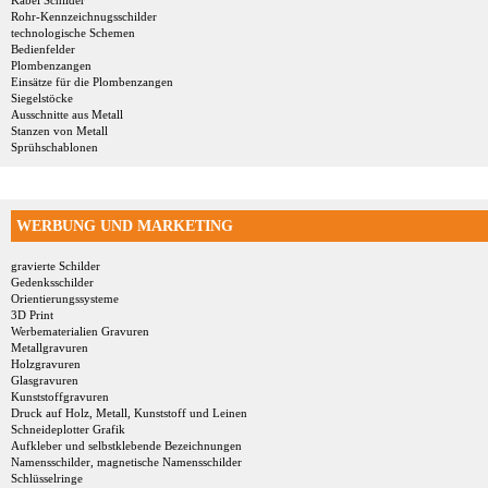
Kabel Schilder
Rohr-Kennzeichnugsschilder
technologische Schemen
Bedienfelder
Plombenzangen
Einsätze für die Plombenzangen
Siegelstöcke
Ausschnitte aus Metall
Stanzen von Metall
Sprühschablonen
WERBUNG UND MARKETING
gravierte Schilder
Gedenksschilder
Orientierungssysteme
3D Print
Werbematerialien Gravuren
Metallgravuren
Holzgravuren
Glasgravuren
Kunststoffgravuren
Druck auf Holz, Metall, Kunststoff und Leinen
Schneideplotter Grafik
Aufkleber und selbstklebende Bezeichnungen
Namensschilder, magnetische Namensschilder
Schlüsselringe