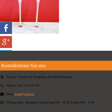
Kontaktieren Sie uns
Adresse:
Výtvarná 19, Dvojkrížna 28, 82106 Bratislava
Telefon:
+421 2 45 243 139
Email:
gesan@gesan.sk
Öffnugszeiten::
Montag bis Donnerstag 9:00 – 16:30, Freitag 9:00 – 14:30