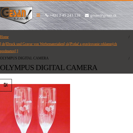
+421 2 45 243 139
gesan@gesan.sk
Home
[:de]Druck und Gravur von Werbematerialien[:sk]Potlač a gravírovanie reklamných
predmetov[:]
OLYMPUS DIGITAL CAMERA
OLYMPUS DIGITAL CAMERA