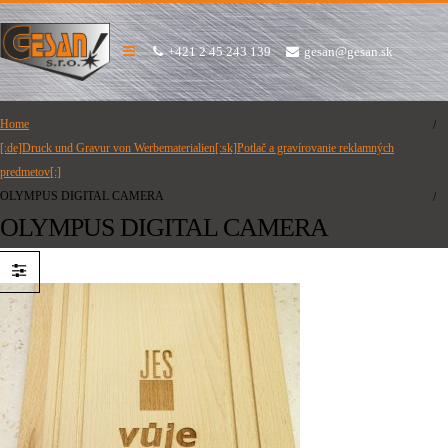
+421 2 45 243 139
gesan@gesan.sk
Home
[:de]Druck und Gravur von Werbematerialien[:sk]Potlač a gravírovanie reklamných
predmetov[:]
OLYMPUS DIGITAL CAMERA
OLYMPUS DIGITAL CAMERA