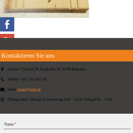
Kontaktieren Sie uns
Adresse:
Výtvarná 19, Dvojkrížna 28, 82106 Bratislava
Telefon:
+421 2 45 243 139
Email:
gesan@gesan.sk
Öffnugszeiten::
Montag bis Donnerstag 9:00 – 16:30, Freitag 9:00 – 14:30
Name