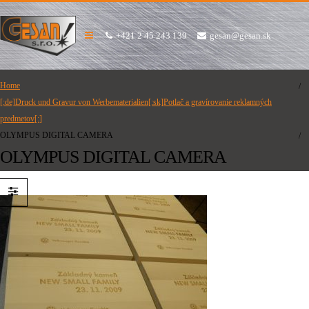
+421 2 45 243 139
gesan@gesan.sk
Home
[:de]Druck und Gravur von Werbematerialien[:sk]Potlač a gravírovanie reklamných
predmetov[:]
OLYMPUS DIGITAL CAMERA
OLYMPUS DIGITAL CAMERA