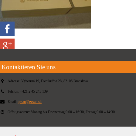
Kontaktieren Sie uns
Adresse:
Výtvarná 19, Dvojkrížna 28, 82106 Bratislava
Telefon:
+421 2 45 243 139
Email:
gesan@gesan.sk
Öffnugszeiten::
Montag bis Donnerstag 9:00 – 16:30, Freitag 9:00 – 14:30