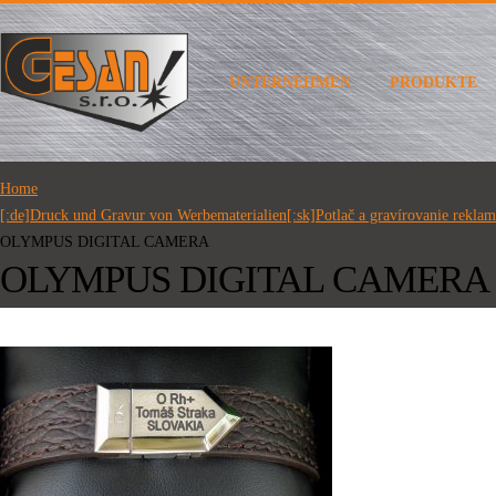
UNTERNEHMEN
PRODUKTE
Home
[:de]Druck und Gravur von Werbematerialien[:sk]Potlač a gravírovanie rekla
OLYMPUS DIGITAL CAMERA
OLYMPUS DIGITAL CAMERA