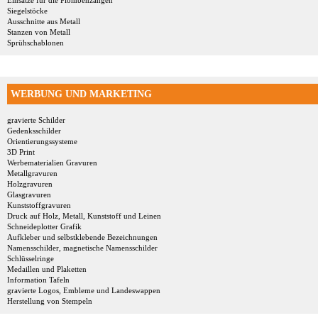
Einsätze für die Plombenzangen
Siegelstöcke
Ausschnitte aus Metall
Stanzen von Metall
Sprühschablonen
WERBUNG UND MARKETING
gravierte Schilder
Gedenksschilder
Orientierungssysteme
3D Print
Werbematerialien Gravuren
Metallgravuren
Holzgravuren
Glasgravuren
Kunststoffgravuren
Druck auf Holz, Metall, Kunststoff und Leinen
Schneideplotter Grafik
Aufkleber und selbstklebende Bezeichnungen
Namensschilder, magnetische Namensschilder
Schlüsselringe
Medaillen und Plaketten
Information Tafeln
gravierte Logos, Embleme und Landeswappen
Herstellung von Stempeln