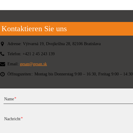
Kontaktieren Sie uns
Adresse:
Výtvarná 19, Dvojkrížna 28, 82106 Bratislava
Telefon:
+421 2 45 243 139
Email:
gesan@gesan.sk
Öffnugszeiten::
Montag bis Donnerstag 9:00 – 16:30, Freitag 9:00 – 14:30
Name
Nachricht