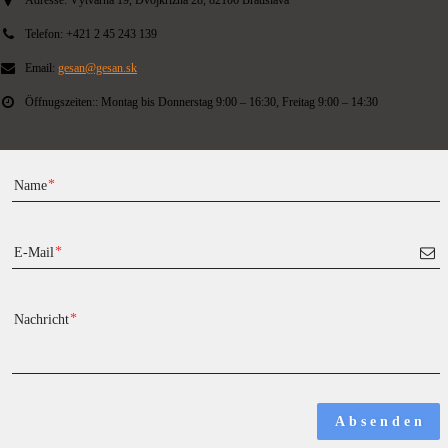
Adresse:
Výtvarná 19, Dvojkrížna 28, 82106 Bratislava
Telefon:
+421 2 45 243 139
Email:
gesan@gesan.sk
Öffnugszeiten::
Montag bis Donnerstag 9:00 – 16:30, Freitag 9:00 – 14:30
Name
E-Mail
Nachricht
A b s e n d e n