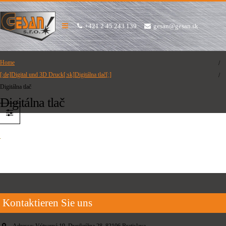
+421 2 45 243 139
gesan@gesan.sk
Home
[:de]Digital und 3D Druck[:sk]Digitálna tlač[:]
Digitálna tlač
Digitálna tlač
Kontaktieren Sie uns