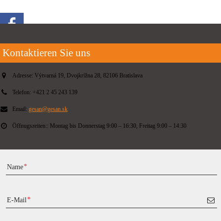
Kontaktieren Sie uns
Adresse:
Výtvarná 19, Dvojkrížna 28, 82106 Bratislava
Telefon:
+421 2 45 243 139
Email:
gesan@gesan.sk
Öffnugszeiten::
Montag bis Donnerstag 9:00 – 16:30, Freitag 9:00 – 14:30
Name
E-Mail