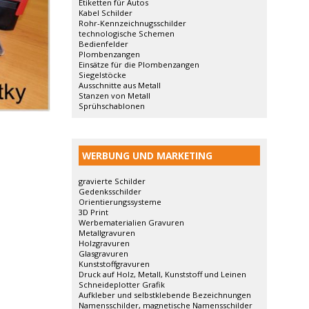
Etiketten für Autos
Kabel Schilder
Rohr-Kennzeichnugsschilder
technologische Schemen
Bedienfelder
Plombenzangen
Einsätze für die Plombenzangen
Siegelstöcke
Ausschnitte aus Metall
Stanzen von Metall
Sprühschablonen
WERBUNG UND MARKETING
gravierte Schilder
Gedenksschilder
Orientierungssysteme
3D Print
Werbematerialien Gravuren
Metallgravuren
Holzgravuren
Glasgravuren
Kunststoffgravuren
Druck auf Holz, Metall, Kunststoff und Leinen
Schneideplotter Grafik
Aufkleber und selbstklebende Bezeichnungen
Namensschilder, magnetische Namensschilder