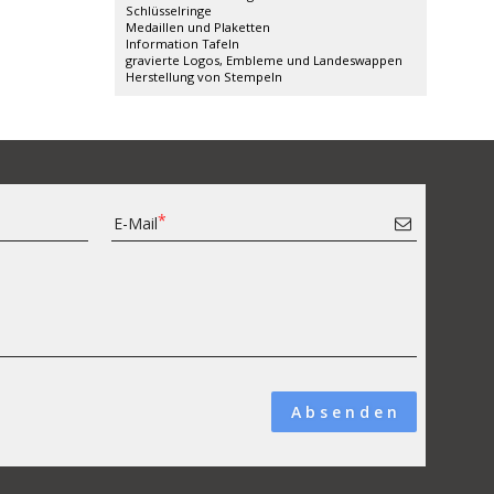
Schlüsselringe
Medaillen und Plaketten
Information Tafeln
gravierte Logos, Embleme und Landeswappen
Herstellung von Stempeln
E-Mail
A b s e n d e n