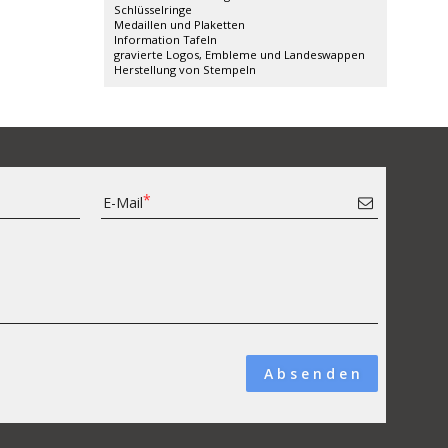
Schlüsselringe
Medaillen und Plaketten
Information Tafeln
gravierte Logos, Embleme und Landeswappen
Herstellung von Stempeln
E-Mail
A b s e n d e n