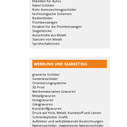
Etiketten für Autos
Kabel Schilder
Rohr-Kennzeichnugsschilder
technologische Schemen
Bedienfelder
Plombenzangen
Einsätze für die Plombenzangen
Siegelstöcke
Ausschnitte aus Metall
Stanzen von Metall
Sprühschablonen
WERBUNG UND MARKETING
gravierte Schilder
Gedenksschilder
Orientierungssysteme
3D Print
Werbematerialien Gravuren
Metallgravuren
Holzgravuren
Glasgravuren
Kunststoffgravuren
Druck auf Holz, Metall, Kunststoff und Leinen
Schneideplotter Grafik
Aufkleber und selbstklebende Bezeichnungen
Namensschilder, magnetische Namensschilder