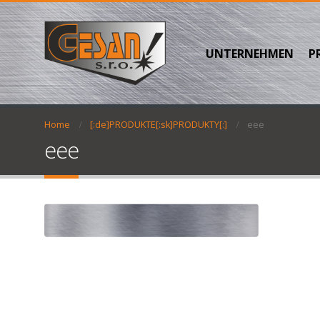
UNTERNEHMEN
P
Home
[:de]PRODUKTE[:sk]PRODUKTY[:]
eee
eee