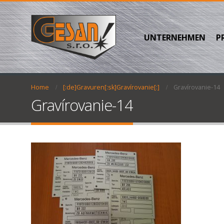
UNTERNEHMEN
P
Home
[:de]Gravuren[:sk]Gravírovanie[:]
Gravírovanie-14
Gravírovanie-14