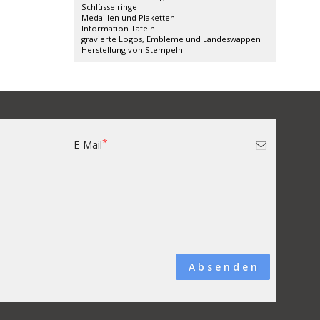
Schlüsselringe
Medaillen und Plaketten
Information Tafeln
gravierte Logos, Embleme und Landeswappen
Herstellung von Stempeln
E-Mail
A b s e n d e n