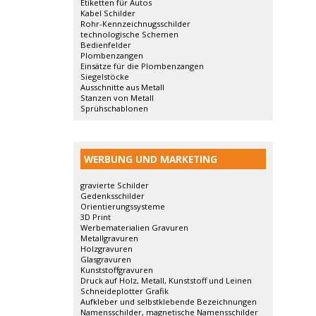
Etiketten für Autos
Kabel Schilder
Rohr-Kennzeichnugsschilder
technologische Schemen
Bedienfelder
Plombenzangen
Einsätze für die Plombenzangen
Siegelstöcke
Ausschnitte aus Metall
Stanzen von Metall
Sprühschablonen
WERBUNG UND MARKETING
gravierte Schilder
Gedenksschilder
Orientierungssysteme
3D Print
Werbematerialien Gravuren
Metallgravuren
Holzgravuren
Glasgravuren
Kunststoffgravuren
Druck auf Holz, Metall, Kunststoff und Leinen
Schneideplotter Grafik
Aufkleber und selbstklebende Bezeichnungen
Namensschilder, magnetische Namensschilder